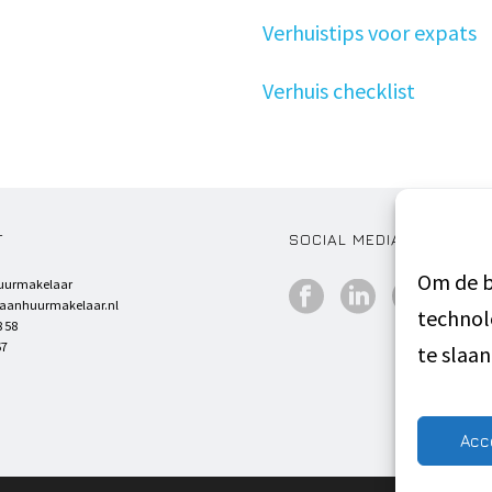
Verhuistips voor expats
Verhuis checklist
T
SOCIAL MEDIA
Om de b
uurmakelaar
faanhuurmakelaar.nl
technol
8 58
67
te slaa
Acc