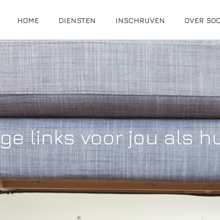
HOME
DIENSTEN
INSCHRIJVEN
OVER SO
ge links voor jou als h