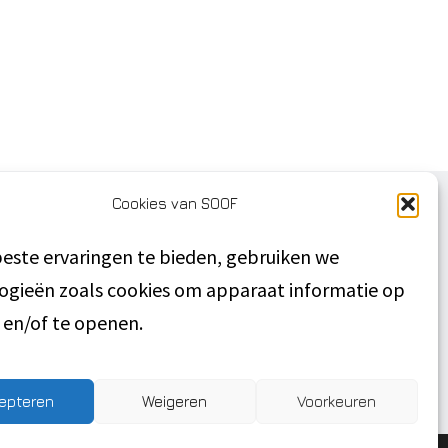
Cookies van SOOF
DIRECT NAAR
este ervaringen te bieden, gebruiken we
Privacyverklaring
ogieën zoals cookies om apparaat informatie op
Disclaimer
n en/of te openen.
Algemene voorwaarden
Inschrijven
SOOF Verhuurmakelaar
epteren
Weigeren
Voorkeuren