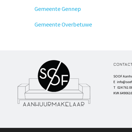
Gemeente Gennep
Gemeente Overbetuwe
CONTAC
SOOF Aanh
E
info@soo
T 024 761 0
KVK 649061