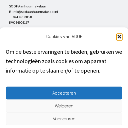
SOOF Aanhuurmakelaar
E
info@soofaanhuurmakelaar.nl
T 024 761 08 58
KVK 64906167
SOCIAL MEDIA
Cookies van SOOF
Om de beste ervaringen te bieden, gebruiken we
technologieën zoals cookies om apparaat
DIRECT NAAR
informatie op te slaan en/of te openen.
Privacyverklaring
Disclaimer
Accepteren
Algemene voorwaarden
Weigeren
Inschrijven
Voorkeuren
SOOF Verhuurmakelaar