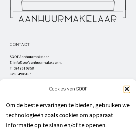
CONTACT
SOOF Aanhuurmakelaar
E
info@soofaanhuurmakelaar.nl
T 024 761 08 58
KVK 64906167
SOCIAL MEDIA
Cookies van SOOF
Om de beste ervaringen te bieden, gebruiken we
technologieën zoals cookies om apparaat
DIRECT NAAR
informatie op te slaan en/of te openen.