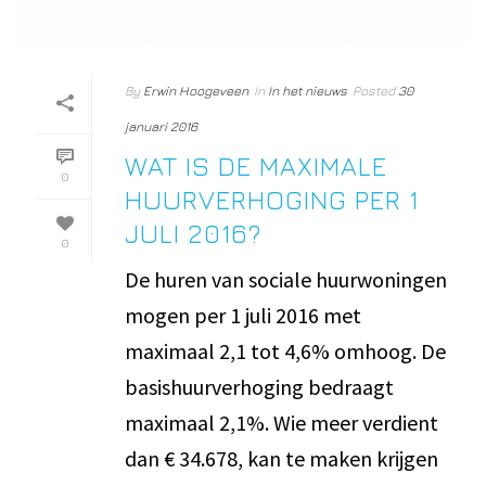
By
Erwin Hoogeveen
In
In het nieuws
Posted
30
januari 2016
WAT IS DE MAXIMALE
0
HUURVERHOGING PER 1
JULI 2016?
0
De huren van sociale huurwoningen
mogen per 1 juli 2016 met
maximaal 2,1 tot 4,6% omhoog. De
basishuurverhoging bedraagt
maximaal 2,1%. Wie meer verdient
dan € 34.678, kan te maken krijgen