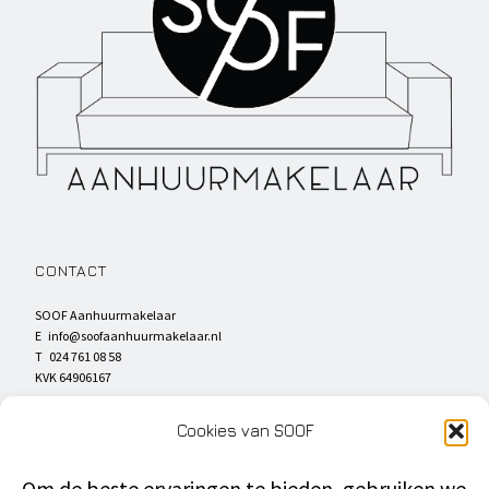
CONTACT
SOOF Aanhuurmakelaar
E
info@soofaanhuurmakelaar.nl
T 024 761 08 58
KVK 64906167
SOCIAL MEDIA
Cookies van SOOF
Om de beste ervaringen te bieden, gebruiken we