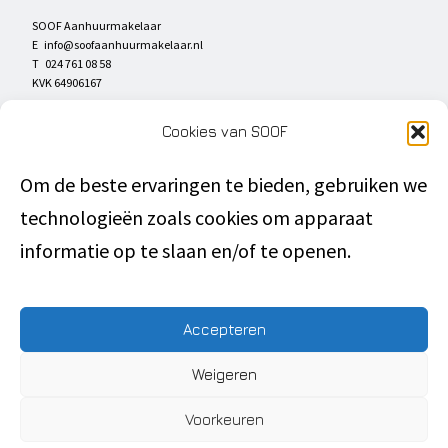
SOOF Aanhuurmakelaar
E
info@soofaanhuurmakelaar.nl
T 024 761 08 58
KVK 64906167
SOCIAL MEDIA
Cookies van SOOF
Om de beste ervaringen te bieden, gebruiken we
technologieën zoals cookies om apparaat
DIRECT NAAR
informatie op te slaan en/of te openen.
Privacyverklaring
Disclaimer
Accepteren
Algemene voorwaarden
Weigeren
Inschrijven
Voorkeuren
SOOF Verhuurmakelaar