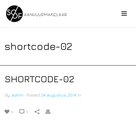
shortcode-02
HOME
»
SHORTCODE-02
SHORTCODE-02
By
admin
Posted
24 augustus 2014
In
0
0