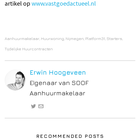
artikel op
www.vastgoedactueel.nl
Aanhuurmakelaar
Huurwoning
Nijmegen
Platform31
Starters
,
,
,
,
,
Tijdelijke Huurcontracten
Erwin Hoogeveen
Eigenaar van SOOF
Aanhuurmakelaar
RECOMMENDED POSTS