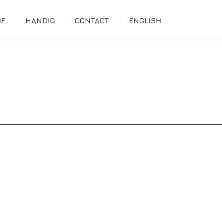
OF
HANDIG
CONTACT
ENGLISH
HUURDER; HUURSTIJGING; AANHUURMAKELAAR; SOOF