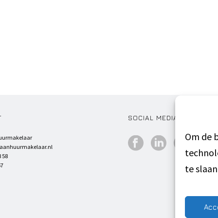
T
SOCIAL MEDIA
Om de b
uurmakelaar
faanhuurmakelaar.nl
technol
8 58
67
te slaa
Acc