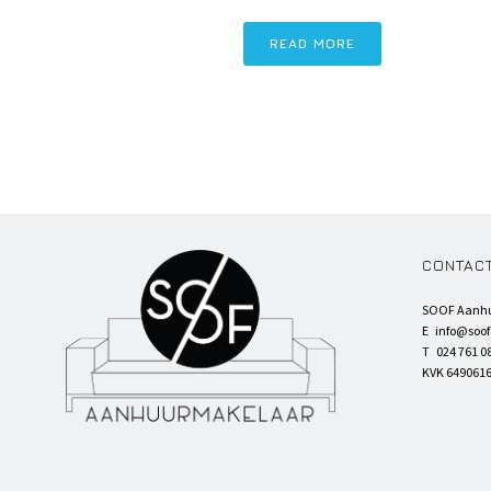
READ MORE
CONTAC
SOOF Aanh
E
info@soo
T 024 761 0
KVK 649061