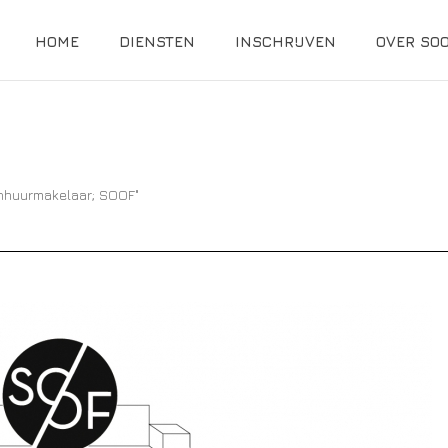
HOME
DIENSTEN
INSCHRIJVEN
OVER SO
aanhuurmakelaar; SOOF"
HOME
»
SOCIALE 