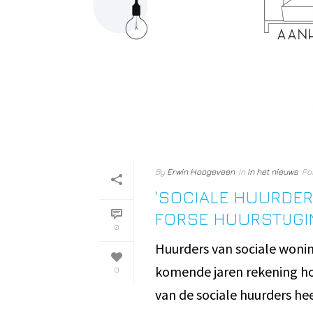
By
Erwin Hoogeveen
In
In het nieuws
Po
‘SOCIALE HUURDE
FORSE HUURSTIJGI
0
Huurders van sociale won
komende jaren rekening ho
0
van de sociale huurders he