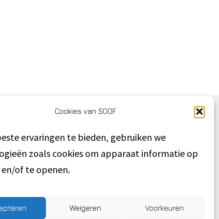
Cookies van SOOF
DIRECT NAAR
este ervaringen te bieden, gebruiken we
Privacyverklaring
ogieën zoals cookies om apparaat informatie op
Disclaimer
n en/of te openen.
Algemene voorwaarden
Inschrijven
SOOF Verhuurmakelaar
epteren
Weigeren
Voorkeuren